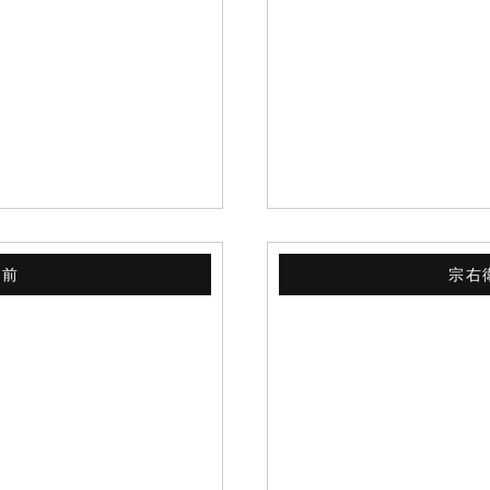
テ前
宗右