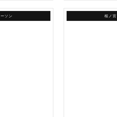
ローソン
桜ノ宮