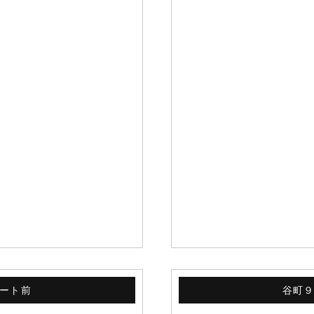
ート前
谷町